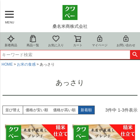
MENU
桑名米商株式会社
新着商品
商品一覧
お気に入り
カート
マイページ
お問い合わせ
HOME
お米の食感
あっさり
あっさり
3
件中
1
-
3
件表示
並び替え
価格が安い順
価格が高い順
新着順