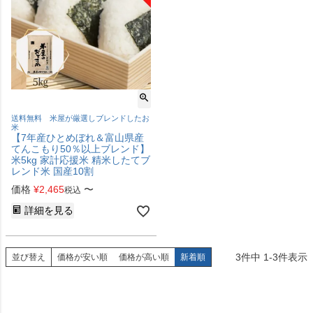
送料無料 米屋が厳選しブレンドしたお
米
【7年産ひとめぼれ＆富山県産
てんこもり50％以上ブレンド】
米5kg 家計応援米 精米したてブ
レンド米 国産10割
価格
¥
2,465
〜
税込
詳細を見る
3
件中
1
-
3
件表示
並び替え
価格が安い順
価格が高い順
新着順