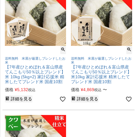
送料無料 米屋が厳選しブレンドしたお
送料無料 米屋が厳選しブレンドしたお
米
米
【7年産ひとめぼれ＆富山県産
【7年産ひとめぼれ＆富山県産
てんこもり50％以上ブレンド】
てんこもり50％以上ブレンド】
米 10kg (5kg×2) 家計応援米 精
米10kg 家計応援米 精米したて
米したてブレンド米 国産10割
ブレンド米 国産10割
価格
¥
5,132
価格
¥
4,869
〜
税込
税込
詳細を見る
詳細を見る