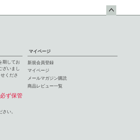
ペー
ジト
ップ
へ
マイページ
を期してお
新規会員登録
ございまし
マイページ
らせくださ
メールマガジン購読
商品レビュー一覧
必ず保管
ださい。