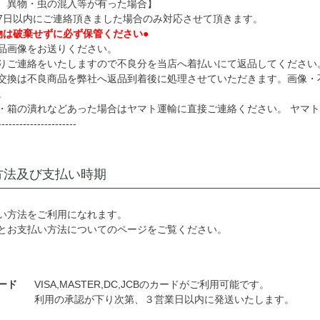
、異物・虫の混入等が有った場合】
7日以内にご連絡頂きました場合のみ対応させて頂きます。
物は破棄せずに必ず保管ください●
品画像をお送りください。
りご連絡をいたしますので不良分を当店へ着払いにて返品してください
交換は不良商品を弊社へ返品到着後に処理させていただきます。画像・
。
箱の潰れなどあった場合はヤマト運輸に直接ご連絡ください。 ヤマト運輸お
----------------------
方法及び支払い時期
い方法をご利用になれます。
とお支払い方法についてのページをご覧ください。
ード
VISA,MASTER,DC,JCBのカードがご利用可能です。
利用の承認が下り次第、３営業日以内に発送いたします。