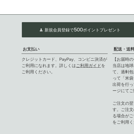
500
新規会員登録で
ポイントプレゼント
お支払い
配送・送
クレジットカード、PayPay、コンビニ決済が
【お届時の
ご利用になれます。詳しくは
ご利用ガイド
を
当店は地球
ご利用ください。
て、過剰包
って「米袋
出荷を行っ
ージにてご
ご注文の翌
す。ご注文
る場合がご
をご利用く