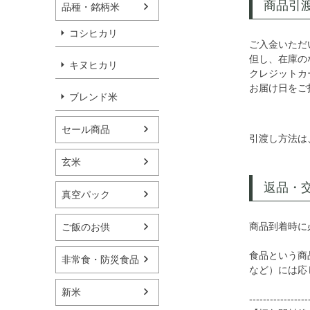
商品引
品種・銘柄米
コシヒカリ
ご入金いただ
但し、在庫の
キヌヒカリ
クレジットカ
お届け日をご
ブレンド米
セール商品
引渡し方法は
玄米
返品・
真空パック
商品到着時に
ご飯のお供
食品という商
非常食・防災食品
など）には応
新米
-----------------