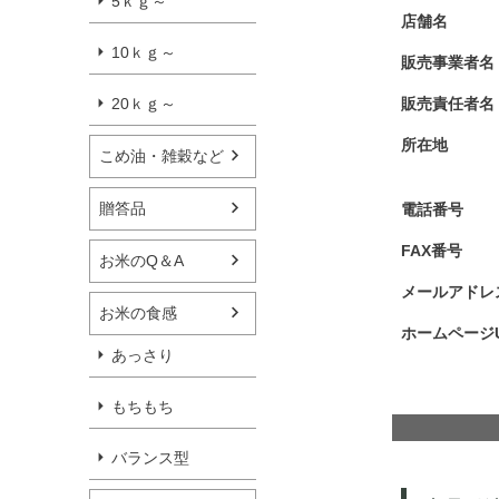
5ｋｇ～
店舗名
10ｋｇ～
販売事業者名
20ｋｇ～
販売責任者名
所在地
こめ油・雑穀など
贈答品
電話番号
FAX番号
お米のQ＆A
メールアドレ
お米の食感
ホームページU
あっさり
もちもち
バランス型