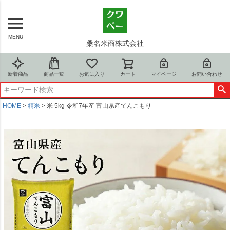
MENU
桑名米商株式会社
新着商品
商品一覧
お気に入り
カート
マイページ
お問い合わせ
HOME
精米
米 5kg 令和7年産 富山県産てんこもり