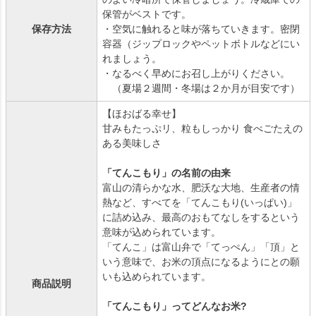
保管がベストです。
保存方法
・空気に触れると味が落ちていきます。密閉
容器（ジップロックやペットボトルなどにい
れましょう。
・なるべく早めにお召し上がりください。
（夏場２週間・冬場は２か月が目安です）
【ほおばる幸せ】
甘みもたっぷリ、粒もしっかり 食べごたえの
ある美味しさ
「てんこもり」の名前の由来
富山の清らかな水、肥沃な大地、生産者の情
熱など、すべてを「てんこもり(いっぱい)」
に詰め込み、最高のおもてなしをするという
意味が込められています。
「てんこ」は富山弁で「てっぺん」「頂」と
いう意味で、お米の頂点になるようにとの願
いも込められています。
商品説明
「てんこもり」ってどんなお米?