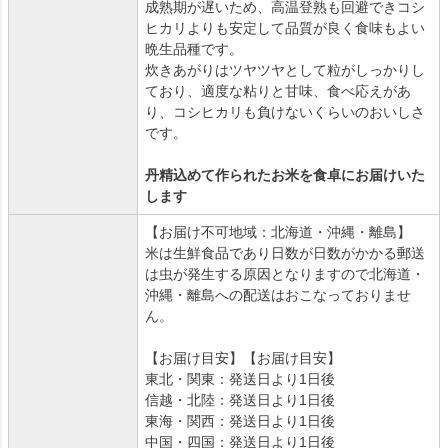
成熟期が遅いため、高温登熟も回避できコシ
ヒカリよりも安定して品質が良く食味もよい
晩生品種です。
炊きあがりはツヤツヤとして粒がしっかりし
ており、適度な粘りと甘味、食べ応えがあ
り、コシヒカリも負けないくらいのおいしさ
です。
丹精込めて作られたお米を食卓にお届けいた
します
【お届け不可地域：北海道・沖縄・離島】
米は生鮮食品であり日数が日数がかかる郵送
は虫が発生する原因となりますので北海道・
沖縄・離島への配送はおこなっておりませ
ん。
【お届け目安】【お届け目安】
東北・関東：発送日より1日後
信越・北陸：発送日より1日後
東海・関西：発送日より1日後
中国・四国：発送日より1日後