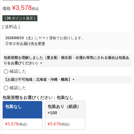
¥
3,578
価格
税込
[
36
ポイント進呈 ]
送料込
2026/08/15（土）
に
ヤマト運輸
でお届けします。
東京都
お届け先を変更
包装形態を理解しました（置き配・衛生面・水濡れ等気にされる場合は包装あ
りをお選びください）
(
確認した
必
【お届け不可地域：北海道・沖縄・離島】
須
)
(
確認した
必
須
包装形態をお選びください
包装なし
)
包装なし
包装あり（紙袋）
+100
¥
3,578
¥
3,678
税込
税込